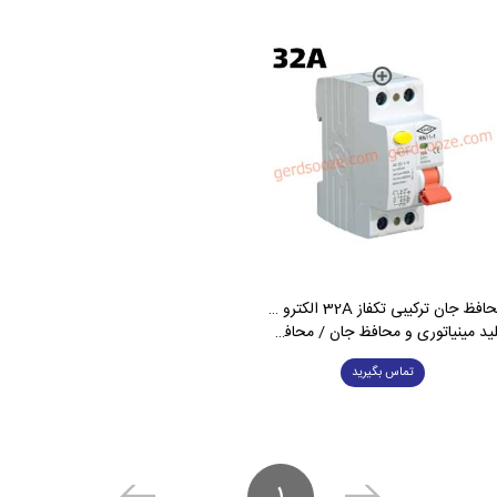
محافظ جان ترکیبی تکفاز 32A الکترو کاوه
ید مینیاتوری و محافظ جان / محافظ جان
تماس بگیرید