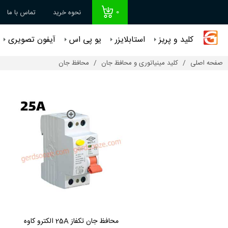
0
نحوه خرید
تماس با ما
کلید و پریز
استابلایزر
یو پی اس
آیفون تصویری
صفحه اصلی
کلید مینیاتوری و محافظ جان
محافظ جان
محافظ جان تکفاز 25A الکترو کاوه