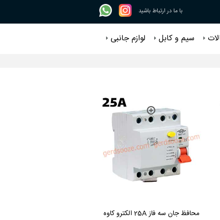
با ما در ارتباط باشید
لات
سیم و کابل
لوازم جانبی
محافظ جان سه فاز 25A الکترو کاوه