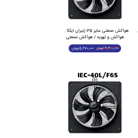
ن ایلکا فلزی سه فاز IEC-30L/F4T
هواکش صنعتی سایز 35 ژنیران ایلکا فلزی تک فاز IEC-35L/F4S
هواکش و تهویه / هواکش صنعتی
6,300,000
تومان
5,670,000
تومان