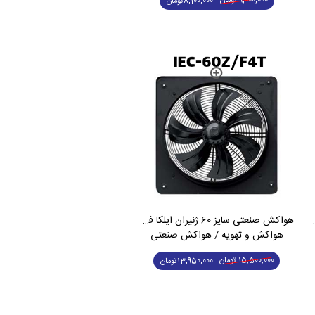
9,000,000
تومان
8,100,000
تومان
ور تک فاز IEC-60Z/F6S
هواکش صنعتی سایز 60 ژنیران ایلکا فلزی سه فاز IEC-60Z/F4T
هواکش و تهویه / هواکش صنعتی
15,500,000
تومان
13,950,000
تومان