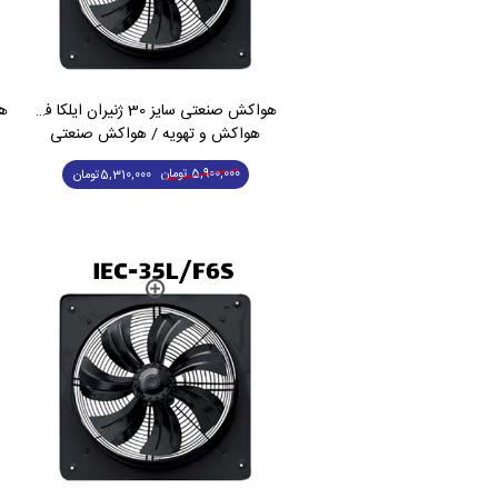
هواکش صنعتی سایز 30 ژنیران ایلکا فلزی تک فاز IEC-30L/F4S
هواکش و تهویه / هواکش صنعتی
5,900,000
تومان
5,310,000
تومان