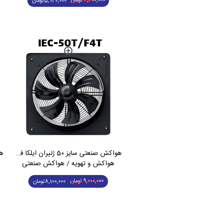
6,600,000
تومان
5,940,000
تومان
هواکش صنعتی سایز 50 ژنیران ایلکا فلزی سه فاز IEC-50T/F4T
هواکش و تهویه / هواکش صنعتی
9,000,000
تومان
8,100,000
تومان