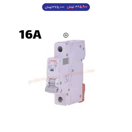
385,900
تومان
375,000
تومان