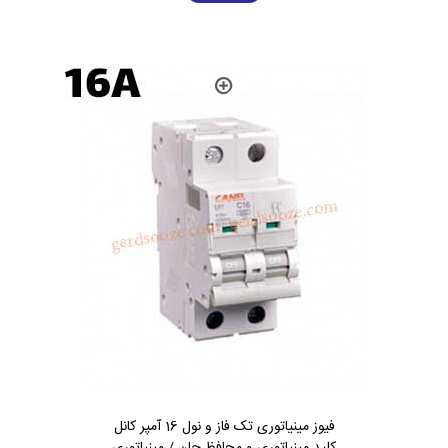
فیوز مینیاتوری تک فاز و نول 16 آمپر کانل