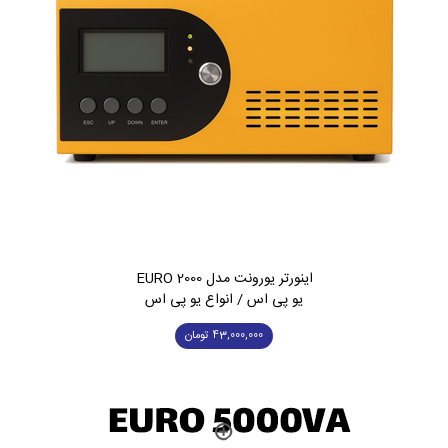
اینورتر یورونت مدل EURO 2000
یو پی اس / انواع یو پی اس
43,000,000
تومان