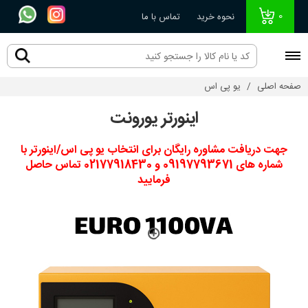
0
نحوه خرید
تماس با ما
صفحه اصلی
یو پی اس
اینورتر یورونت
جهت دریافت مشاوره رایگان برای انتخاب یو پی اس/اینورتر با
شماره های 09197793671 و 02177918430 تماس حاصل
فرمایید