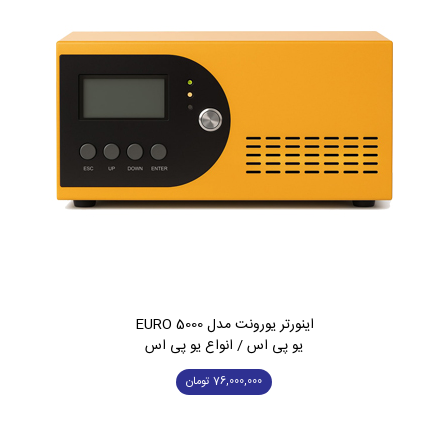
اینورتر یورونت مدل EURO 5000
یو پی اس / انواع یو پی اس
76,000,000
تومان