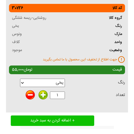
کد کالا
30726
گروه کالا
روشنایی-ریسه شلنگی
رنگ
یخی
مارک
ونوس
واحد
کلاف
وضعیت
موجود
جهت اطلاع از تخفیف این محصول با ما تماس بگیرید
قیمت
تومان
55,000
رنگ
تعداد