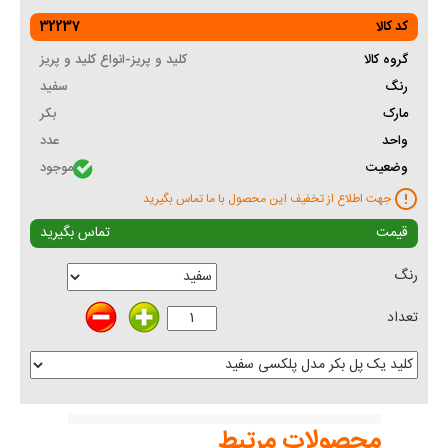
کد کالا
32237
گروه کالا
کلید و پریز-انواع کلید و پریز
رنگ
سفید
مارک
بکر
واحد
عدد
وضعیت
موجود
جهت اطلاع از تخفیف این محصول با ما تماس بگیرید
قیمت
تماس بگیرید
رنگ
تعداد
محصولات مرتبط