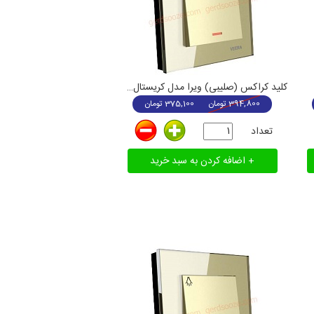
کلید کراکس (صلیبی) ویرا مدل کریستال بژ
394,800
تومان
375,100
تومان
تعداد