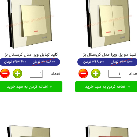
کلید دو پل ویرا مدل کریستال بژ
کلید تبدیل ویرا مدل کریستال بژ
313,800
تومان
298,100
تومان
308,800
تومان
293,400
تومان
عداد
تعداد