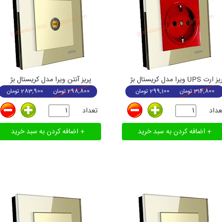
ارت UPS ویرا مدل کریستال بژ
پریز آنتن ویرا مدل کریستال بژ
314,800
تومان
299,100
تومان
298,800
تومان
283,900
تومان
عداد
تعداد