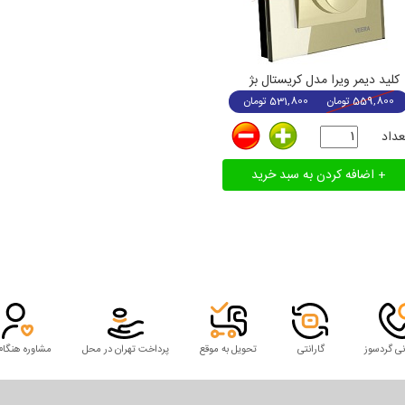
کلید دیمر ویرا مدل کریستال بژ
559,800
تومان
531,800
تومان
عداد
نی گردسوز
گارانتی
تحویل به موقع
پرداخت تهران در محل
مشاوره هنگام