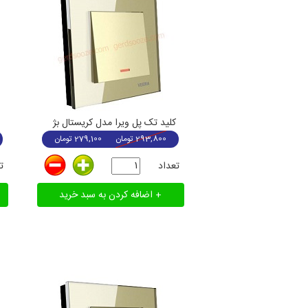
کلید تک پل ویرا مدل کریستال بژ
293,800
تومان
279,100
تومان
تعداد
ت