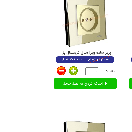
پریز ساده ویرا مدل کریستال بژ
292,800
تومان
278,200
تومان
تعداد