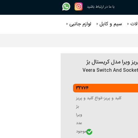
با ما در ارتباط باشید
لات
سیم و کابل
لوازم جانبی
ریز ویرا مدل کریستال بژ
Veera Switch And Socket
32774
کلید و پریز-انواع کلید و پریز
بژ
ویرا
عدد
موجود