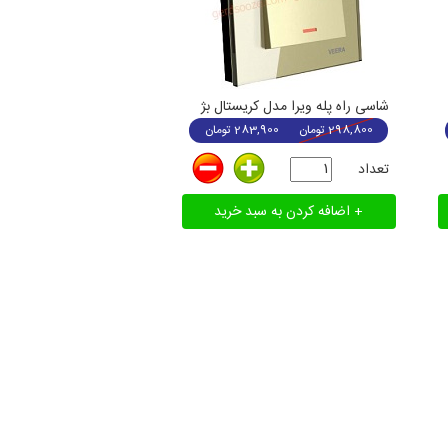
شاسی راه پله ویرا مدل کریستال بژ
298,800
تومان
283,900
تومان
تعداد