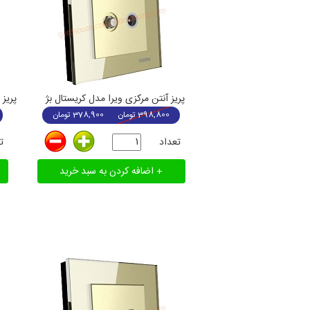
پریز آنتن مرکزی ویرا مدل کریستال بژ
پریز
398,800
تومان
378,900
تومان
تعداد
ت