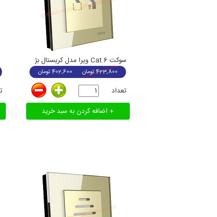
سوکت Cat 6 ویرا مدل کریستال بژ
423,800
تومان
402,600
تومان
تعداد
ت