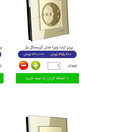
پریز ارت ویرا مدل کریستال بژ
پریز 
315,800
تومان
300,000
تومان
تعداد
ت