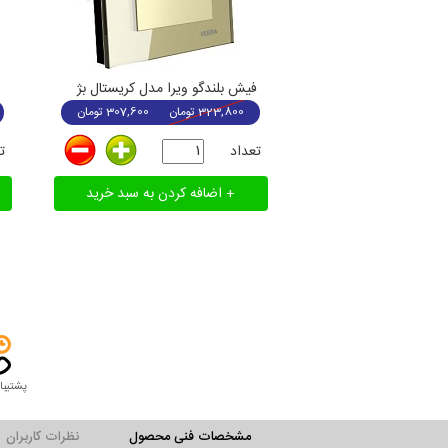
فیش بلندگو ویرا مدل کریستال بژ
323,800
تومان
307,600
تومان
تعداد
ت
پشتیبا
مشخصات فنی محصول
نظرات کاربران