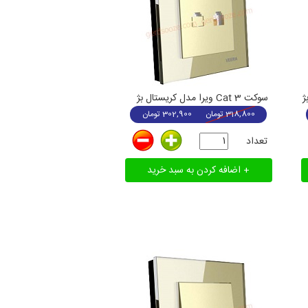
ژ
سوکت Cat 3 ویرا مدل کریستال بژ
318,800
تومان
302,900
تومان
تعداد