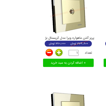
پریز آنتن ماهواره ویرا مدل کریستال بژ
336,800
تومان
320,000
تومان
تعداد