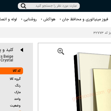
فیوز مینیاتوری و محافظ جان
هواکش
روشنایی
لوله و اتصا
 32773
کلید و پ
s Beige
Crystal
کد کالا
گروه کالا
رنگ
مارک
واحد
وضعیت