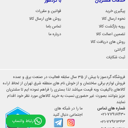
خدمات مشتریان
با گردسوز
پیگیری خرید
قوانین و مقررات
نحوه ارسال کالا
روش های ارسال کالا
رویه بازگشت کالا
تماس باما
تضمین اصالت کالا
درباره ما
روش های دریافت کالا
گارانتی
ثبت شکایات
مشخصات فنی کلید و پریز دلند مدل آسا پلکسی مشکی
فروشگاه گردسوز با بیش از 35 سال سابقه فعالیت در صنعت برق و عمده
فروش لوازم برقی ساختمان و از خوش نام های منطقه شرق تهران از لحاظ اراءه
کالاهای باکیفیت وبه قیمت میباشد لذا بستری را فراهم نموده ایم تا مشتریان
کلید و پریز دلند مدل آسا پلکسی مشکی از جنس بدنه پلی کربنات و قاب
عزیز بتوانند بصورت غیر حضوری نسبت به خرید کالاهای مورد نظر خود اقدام
پلکسی گلاس شفاف ساخته شده است و ادر برابر نفوذ آب و گرد و غبار،
نمایند
مقاوم میباشد، نصب آسان و توکار و، تنوع در عملکرد (کلید یک پل، دو پل،
شماره های تماس
ما را در شبکه های
پریز برق، تلفن، آنتن، دیمر، کلید کولر و...) و قیمت مناسب از دیگر ویژگی
021-77918430
اجتماعی دنبال کنید
های این مدل می باشد.
ارتباط واتساپ
021-77921363