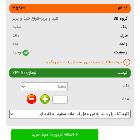
کد کالا
35964
گروه کالا
کلید و پریز-انواع کلید و پریز
رنگ
سفید
مارک
دلند
واحد
عدد
وضعیت
موجود
جهت اطلاع از تخفیف این محصول با ما تماس بگیرید
قیمت
تومان
244,500
رنگ
تعداد