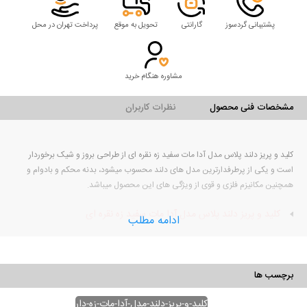
پشتیبانی گردسوز
گارانتی
تحویل به موقع
پرداخت تهران در محل
مشاوره هنگام خرید
مشخصات فنی محصول
نظرات کاربران
کلید و پریز دلند پلاس مدل آدا مات سفید زه نقره ای از طراحی بروز و شیک برخوردار
است و یکی از پرطرفدارترین مدل های دلند محسوب میشود، بدنه محکم و بادوام و
همچنین مکانیزم فلزی و قوی از ویژگی های این محصول میباشد.
کلید و پریز دلند پلاس مدل آدا مات سفید زه نقره ای
ادامه مطلب
نوع کالا
کلید و پریز
برند
دلند
برچسب ها
مدل
آدا مات
رنگ قاب
سفید
کلید-و-پریز-دلند-مدل-آدا-مات-زه-دار