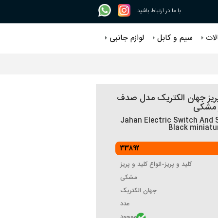
با ما در ارتباط باشید
لات
سیم و کابل
لوازم جانبی
پریز جهان الکتریک مدل صدف
ر مشکی
Jahan Electric Switch And 
Black miniatu
33892
کلید و پریز-انواع کلید و پریز
مشکی
جهان الکتریک
عدد
موجود