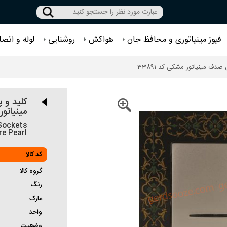
فیوز مینیاتوری و محافظ جان
هواکش
روشنایی
لوله و اتصا
دف مینیاتور مشکی کد 33891
کلید و 
مینیاتو
Sockets
re Pearl
کد کالا
گروه کالا
رنگ
مارک
واحد
وضعیت