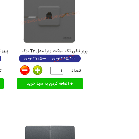
پریز تلفن تک سوکت ویرا مدل T2 نوک مدادی
285,800
تومان
271,500
تومان
تعداد
ت