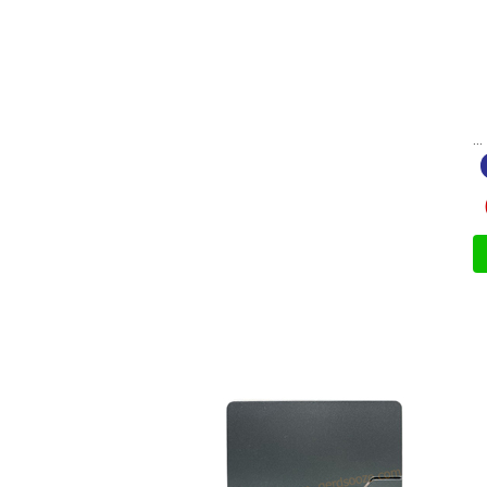
کلید کراکس (صلیبی) ویرا مدل T2 نوک مدادی