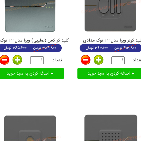
ید کولر ویرا مدل T2 نوک مدادی
413,800
تومان
393,100
تومان
384,800
تومان
365,600
تومان
عداد
تعداد