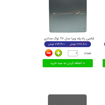
شاسی راه پله ویرا مدل T2 نوک مدادی
288,800
تومان
274,400
تومان
تعداد