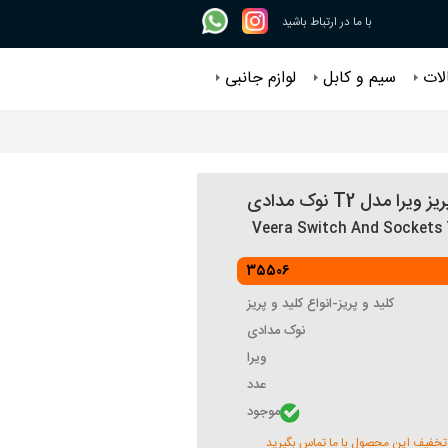
با ما در ارتباط باشید
لات
سیم و کابل
لوازم جانبی
یرا مدل T2 نوک مدادی
Veera Switch And Sockets 
35506
کلید و پریز-انواع کلید و پریز
نوک مدادی
ویرا
عدد
موجود
تخفیف این محصول با ما تماس بگیرید