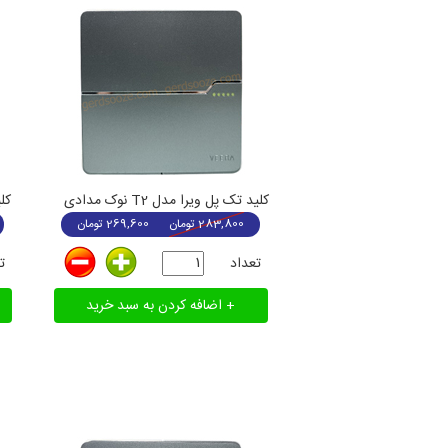
کلید تک پل ویرا مدل T2 نوک مدادی
کلی
283,800
تومان
269,600
تومان
تعداد
ت