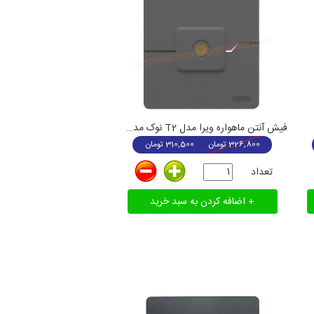
فیش آنتن ماهواره ویرا مدل T2 نوک مدادی
326,800
تومان
310,500
تومان
تعداد