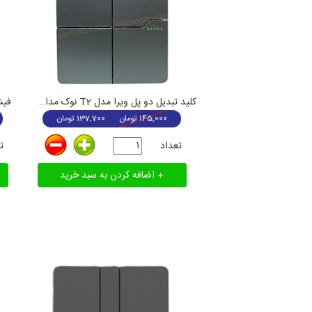
کلید تبدیل دو پل ویرا مدل T2 نوک مدادی
فیش 
145,000
تومان
137,700
تومان
تعداد
ت