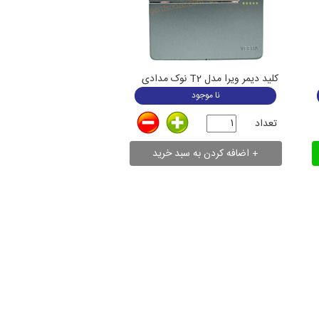
کلید دیمر ویرا مدل T2 نوک مدادی
نا موجود
تعداد