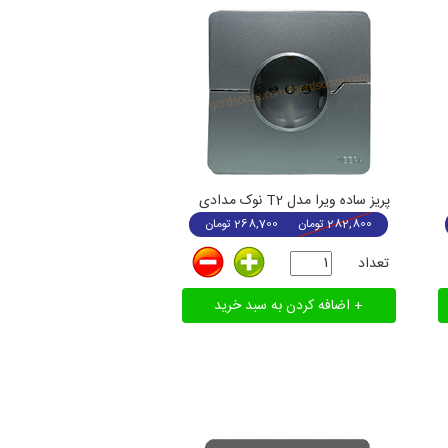
پریز ساده ویرا مدل T2 نوک مدادی
282,800
تومان
268,700
تومان
تعداد