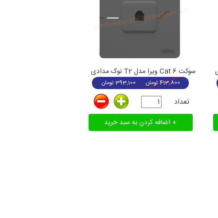
سوکت Cat 6 ویرا مدل T2 نوک مدادی
413,800
تومان
393,100
تومان
تعداد