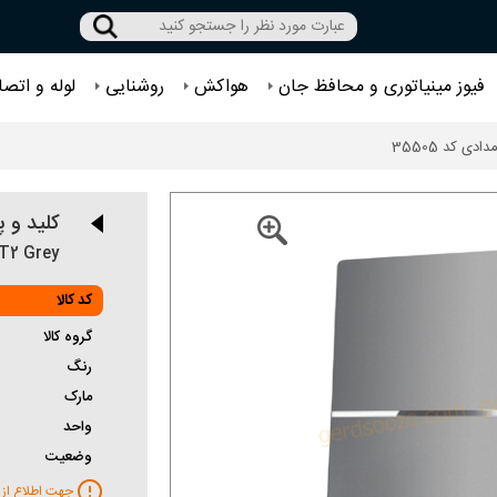
فیوز مینیاتوری و محافظ جان
هواکش
روشنایی
لوله و اتصا
کلید و پریز و
T2 Grey
کد کالا
گروه کالا
رنگ
مارک
واحد
وضعیت
جهت اطلاع از 