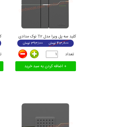
کلید سه پل ویرا مدل T2 نوک مدادی
کل
413,800
تومان
393,100
تومان
تعداد
ت