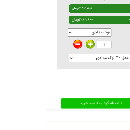
283,800
تومان
269,600
تومان