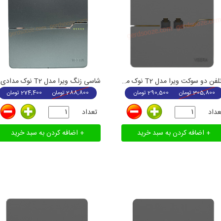
پریز تلفن دو سوکت ویرا مدل T2 نوک مدادی
شاسی زنگ ویرا مدل T2 نوک مدادی
305,800
تومان
290,500
تومان
288,800
تومان
274,400
تومان
عداد
تعداد