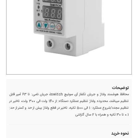
توضیحات
محافظ هوشمند ولتاژ و جریان تکفاز آی سوئیچ iswitch، جریان نامی: تا 63 آمپر قابل
تنظیم میباشد، محدوده ولتاژ تنظیم عملکرد دستگاه: از 140 ولت الی 300 ولت، تاخیر در
تنظیم مجدد/شروع عملکرد: 1 الی 500 ثانیه، تاخیر در قطع ولتاژ بیش از حد و کمتر از حد:
0.1 تا 30 ثانیه و همراه با 2 سال گارانتی
نحوه خرید