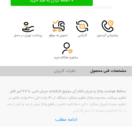
پشتیبانی گردسوز
گارانتی
تحویل به موقع
پرداخت تهران در محل
مشاوره هنگام خرید
مشخصات فنی محصول
نظرات کاربران
محافظ هوشمند ولتاژ و جریان تکفاز آی سوئیچ iswitch، جریان نامی: تا 63 آمپر قابل
تنظیم میباشد، محدوده ولتاژ تنظیم عملکرد دستگاه: از 140 ولت الی 300 ولت، تاخیر در
تنظیم مجدد/شروع عملکرد: 1 الی 500 ثانیه، تاخیر در قطع ولتاژ بیش از حد و کمتر از حد:
0.1 تا 30 ثانیه و همراه با 2 سال گارانتی
ادامه مطلب
محافظ هوشمند ولتاژ و جریان تکفاز آی سوئیچ iswitch