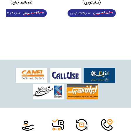
(مینیاتوری)
(محافظ جان)
385,900 تومان
2,349,000 تومان
375,000 تومان
2,280,000 تومان