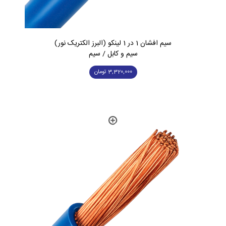
سیم افشان 1 در 1 لینکو (البرز الکتریک نور)
سیم و کابل / سیم
3,320,000
تومان