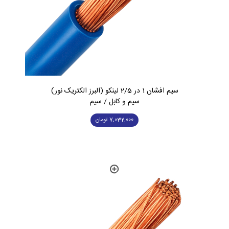
سیم افشان 1 در 2/5 لینکو (البرز الکتریک نور)
سیم و کابل / سیم
7,032,000
تومان