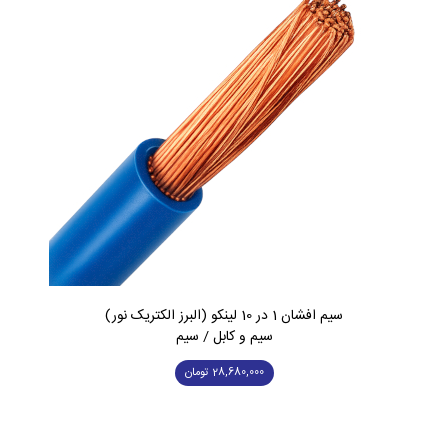
سیم افشان 1 در 10 لینکو (البرز الکتریک نور)
سیم و کابل / سیم
28,680,000
تومان