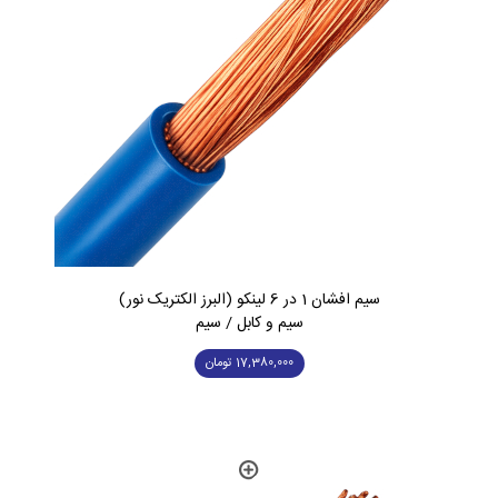
سیم افشان 1 در 6 لینکو (البرز الکتریک نور)
سیم و کابل / سیم
17,380,000
تومان