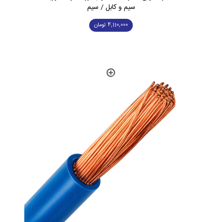
سیم و کابل / سیم
4,110,000
تومان