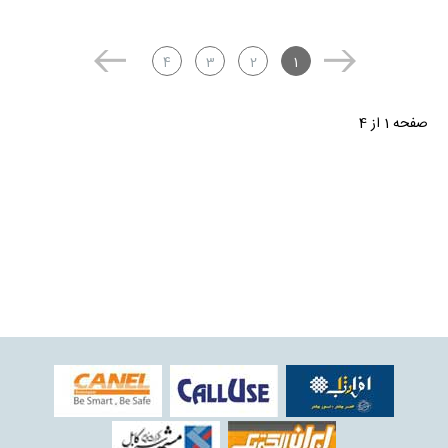
4
3
2
1
صفحه 1 از 4