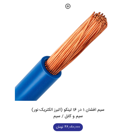
سیم افشان 1 در 16 لینکو (البرز الکتریک نور)
سیم و کابل / سیم
46,080,000
تومان