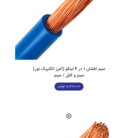
سیم افشان 1 در 4 لینکو (البرز الکتریک نور)
سیم و کابل / سیم
11,720,000
تومان