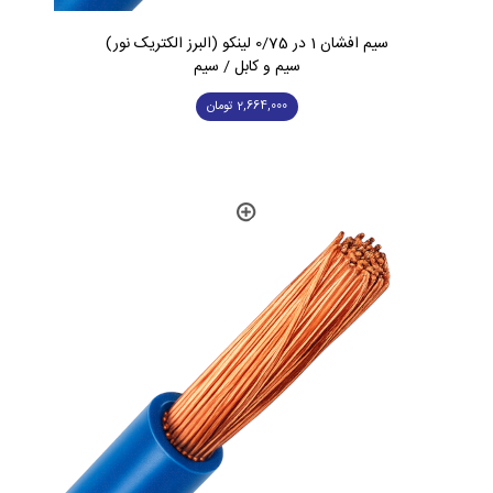
سیم افشان 1 در 0/75 لینکو (البرز الکتریک نور)
سیم و کابل / سیم
2,664,000
تومان