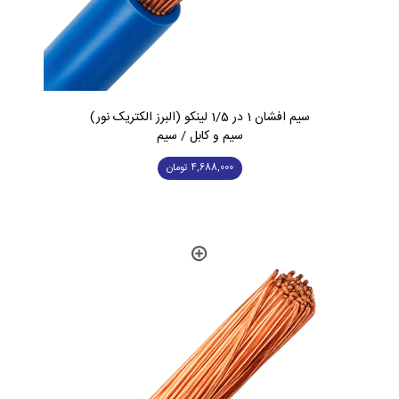
سیم افشان 1 در 1/5 لینکو (البرز الکتریک نور)
سیم و کابل / سیم
4,688,000
تومان