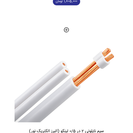
1,805,000
تومان
سیم نایلونی 2 در 0/5 لینکو (البرز الکتریک نور)