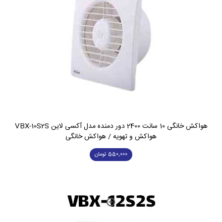
هواکش خانگی 10 سانت 2400 دور دمنده مدل آکسی لاین VBX-10S2S
هواکش و تهویه / هواکش خانگی
550,000
تومان