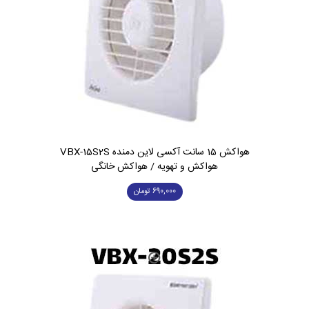
هواکش 15 سانت آکسی لاین دمنده VBX-15S2S
هواکش و تهویه / هواکش خانگی
690,000
تومان