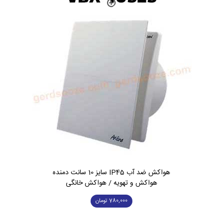
هواکش ضد آب IP45 سایز 10 سانت دمنده
هواکش و تهویه / هواکش خانگی
780,000
تومان