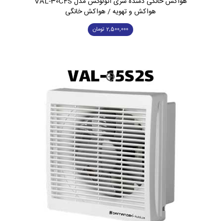
هواکش خانگی دمنده سری اتولوکس مدل VAL-30C4S
هواکش و تهویه / هواکش خانگی
2,500,000
تومان