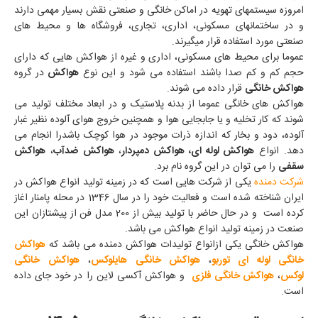
امروزه سیستمهای تهویه در اماکن خانگی و صنعتی نقش بسیار مهمی دارند
و در ساختمانهای مسکونی، اداری، تجاری، فروشگاه ها و محیط های
صنعتی مورد استفاده قرار میگیرند.
عموما برای محیط های مسکونی، اداری و غیره از هواکش هایی که دارای
حجم کم و کم صدا باشند استفاده می شود و این نوع
هواکش
در گروه
هواکش خانگی
قرار داده می شوند.
هواکش های خانگی عموما از بدنه پلاستیک و در ابعاد مختلف تولید می
شوند که کار تخلیه و یا جابجایی هوا و همچنین خروج هوای آلوده نظیر غبار
آلوده، دود و بخار که اندازه ذرات موجود در هوا کوچک باشدرا انجام می
دهد. انواع
هواکش لوله ای، هواکش دمپردار
،
هواکش ضدآب
،
هواکش
سقفی
را می توان در این گروه نام برد.
شرکت دمنده
یکی از شرکت هایی است که در زمینه تولید انواع هواکش در
ایران شناخته شده است و فعالیت خود را در سال 1346 در محله پامنار اغاز
کرده است و در حال حاضر با تولید بیش از 200 مدل فن از پیشتازان این
صنعت در زمینه تولید انواع هواکش می باشد.
هواکش خانگی یکی ازانواع تولیدات هواکش دمنده می باشد که
هواکش
خانگی لوله ای توربو
،
هواکش خانگی هایلوکس
،
هواکش خانگی
لوکس
،
هواکش خانگی فلزی
و هواکش آکسی لاین را در خود جای داده
است.