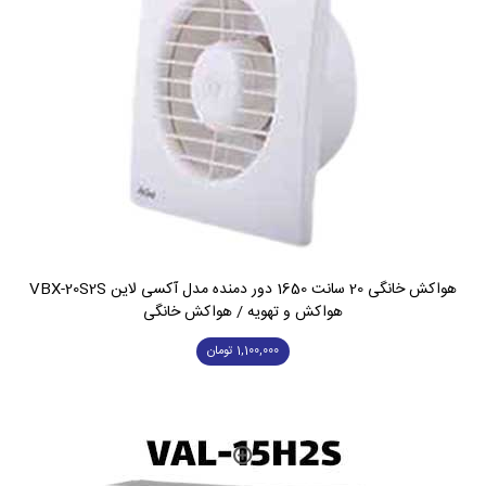
هواکش خانگی 20 سانت 1650 دور دمنده مدل آکسی لاین VBX-20S2S
هواکش و تهویه / هواکش خانگی
1,100,000
تومان