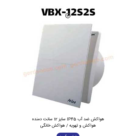
هواکش ضد آب IP45 سایز 12 سانت دمنده
هواکش و تهویه / هواکش خانگی