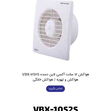
هواکش 12 سانت آکسی لاین دمنده VBX-12S2S
هواکش و تهویه / هواکش خانگی
تماس بگیرید