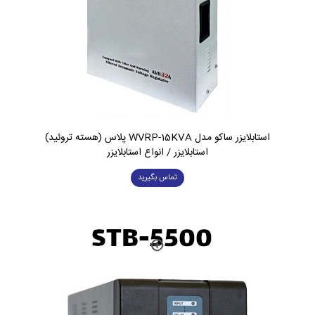
استابلایزر ساکو مدل WVRP-15KVA پلاس (هسته تروئید)
استابلایزر / انواع استابلایزر
تماس بگیرید