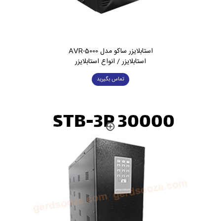
استابلایزر ساکو مدل AVR-5000
استابلایزر / انواع استابلایزر
تماس بگیرید