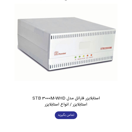
استابلایزر فاراتل مدل STB 3000M-WHD
استابلایزر / انواع استابلایزر
تماس بگیرید