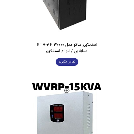
استابلایزر ساکو مدل STB-3P 30000
استابلایزر / انواع استابلایزر
تماس بگیرید