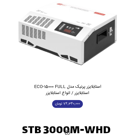
استابلایزر پرنیک مدل ECO-15000 FULL
استابلایزر / انواع استابلایزر
74,340,000
تومان