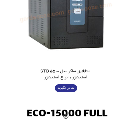
استابلایزر ساکو مدل STB-5500
استابلایزر / انواع استابلایزر
تماس بگیرید