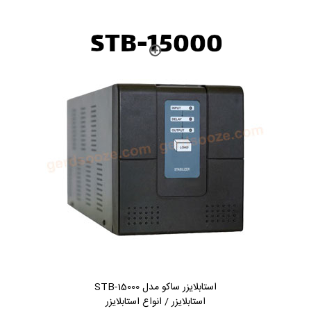
استابلایزر ساکو مدل STB-15000
استابلایزر / انواع استابلایزر