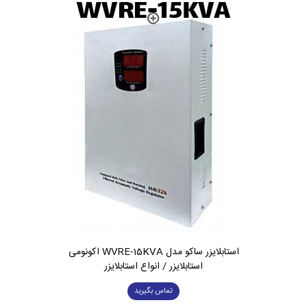
استابلایزر ساکو مدل WVRE-15KVA اکونومی
استابلایزر / انواع استابلایزر
تماس بگیرید