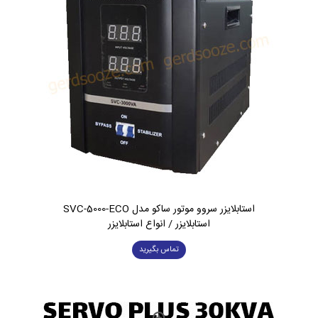
استابلایزر سروو موتور ساکو مدل SVC-5000-ECO
استابلایزر / انواع استابلایزر
تماس بگیرید