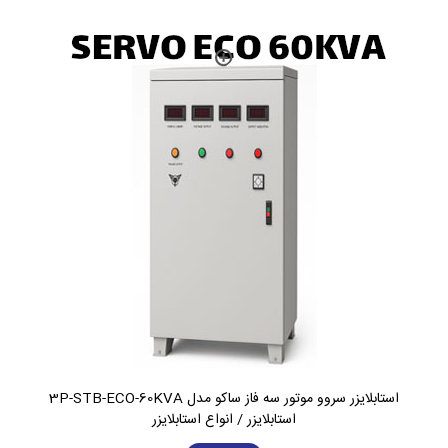
استابلایزر سروو موتور سه فاز ساکو مدل 3P-STB-ECO-60KVA
استابلایزر / انواع استابلایزر