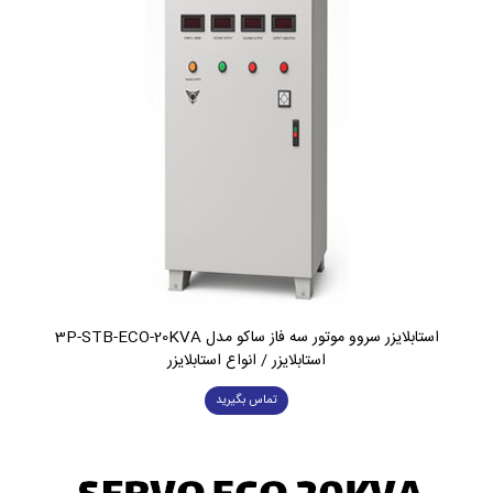
استابلایزر سروو موتور سه فاز ساکو مدل 3P-STB-ECO-20KVA
استابلایزر / انواع استابلایزر
تماس بگیرید