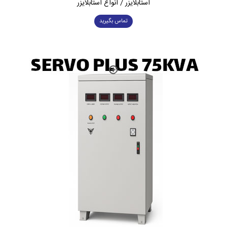
استابلایزر / انواع استابلایزر
تماس بگیرید