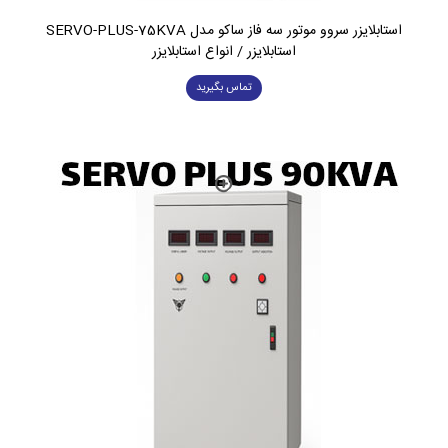
استابلایزر سروو موتور سه فاز ساکو مدل SERVO-PLUS-75KVA
استابلایزر / انواع استابلایزر
تماس بگیرید