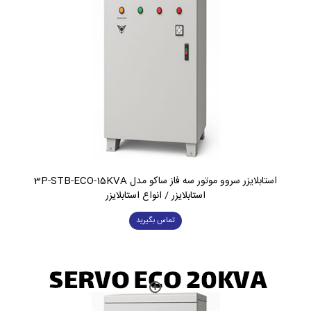
استابلایزر سروو موتور سه فاز ساکو مدل 3P-STB-ECO-15KVA
استابلایزر / انواع استابلایزر
تماس بگیرید