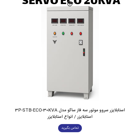
استابلایزر سروو موتور سه فاز ساکو مدل 3P-STB-ECO-30KVA
استابلایزر / انواع استابلایزر
تماس بگیرید