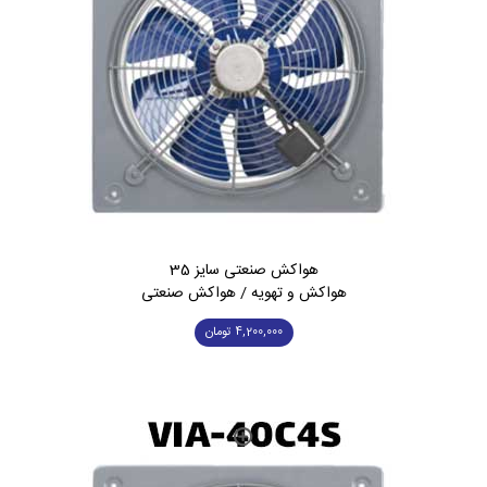
هواکش صنعتی سایز 35
هواکش و تهویه / هواکش صنعتی
4,200,000
تومان