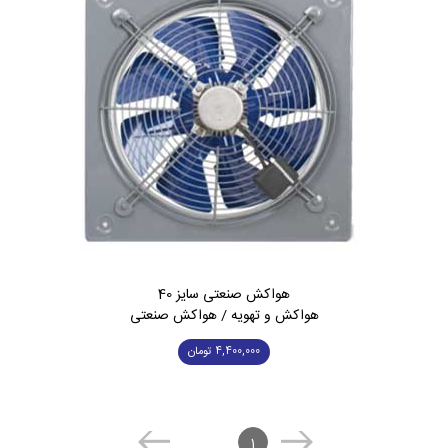
هواکش صنعتی سایز 40
هواکش و تهویه / هواکش صنعتی
4,400,000
تومان
1