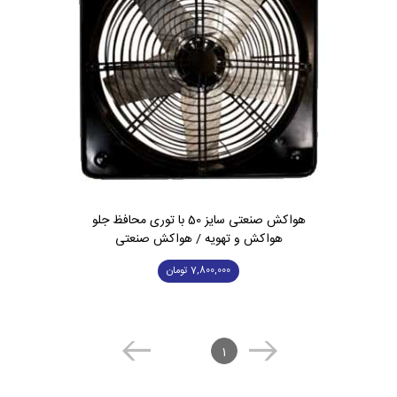
هواکش صنعتی سایز 50 با توری محافظ جلو
هواکش و تهویه / هواکش صنعتی
7,800,000
تومان
1