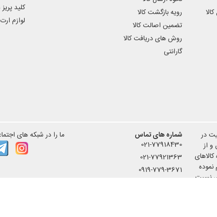
کلید پریز 
الا
رویه بازگشت کالا
لوازم ارت
تضمین اصالت کالا
به دیگر مدل های سری D
آیفون تصویری تکنما
از ظاهری زیبا تر و امکانات بیش
روش های دریافت کالا
گارانتی
میباشد امکان عکسبرداری، ارتباط داخلی بین واحد ها، امکان انتقال زنگ، باز 
رد.
بقه فعالیت در
شماره های تماس
ما را در شبکه های اجتماع
021-77918430
و از
کالاهای
021-77921363
 نموده
0919-779-3671
ری نسبت