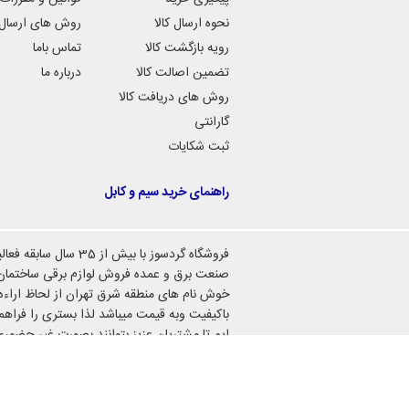
نحوه ارسال کالا
روش های ارسال ک
رویه بازگشت کالا
تماس باما
این محصول از لحاظ ظاهری و امکانات نسبت 
شرکت از یک بدنه سفید رنگ از جنس ABS و پلی کربنات ساخته شده است.
تضمین اصالت کالا
درباره ما
روش های دریافت کالا
گارانتی
ثبت شکایات
مشخصات آیفون تصویری تکنما C70
راهنمای خرید سیم و کابل
همچنین این محصول دارای قابلیت های مناسبی 
از جمله امکاناتی است که در این مدل وجود دا
فروشگاه گردسوز با بیش از 35 سال سا
صنعت برق و عمده فروش لوازم برقی ساختمان 
خوش نام های منطقه شرق تهران از لحاظ اراءه 
باکیفیت وبه قیمت میباشد لذا بستری را فراهم
ایم تا مشتریان عزیز بتوانند بصورت غیر حضو
به خرید کالاهای مورد نظر خود اقدام نمایند