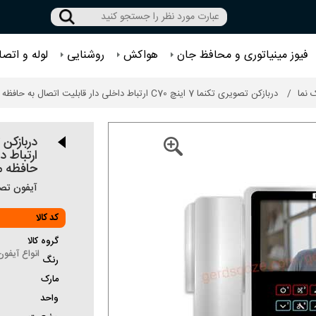
فیوز مینیاتوری و محافظ جان
هواکش
روشنایی
لوله و اتصا
 نما
دربازکن تصویری تکنما 7 اینچ C70 ارتباط داخلی دار قابلیت اتصال به حافظه مرکزی کد 109
ارتباط د
حافظه م
آیفون تصویری تکنم
کد کالا
گروه کالا
انواع آیفو
رنگ
مارک
واحد