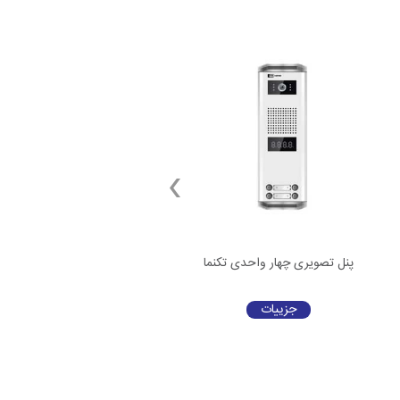
پنل تصویری چهار واحدی تکنما
پنل تصویری شش واحدی تکن
جزییات
جزییات