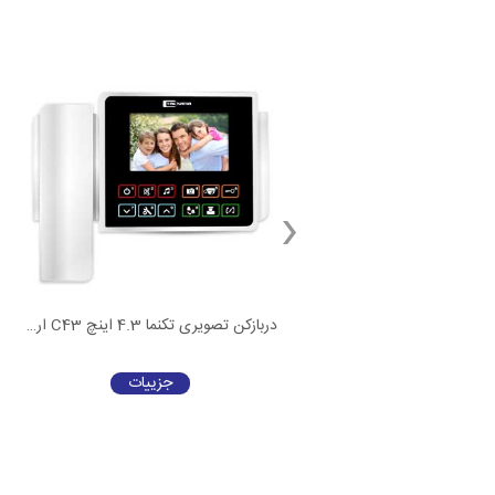
دربازکن تصویری تکنما 7 اینچ C70 ارتباط داخلی دار قابلیت اتصال به حافظه مرکزی
دربازکن تصویری تکنما 4.3 اینچ C43 ارتباط داخلی
جزییات
جزییات