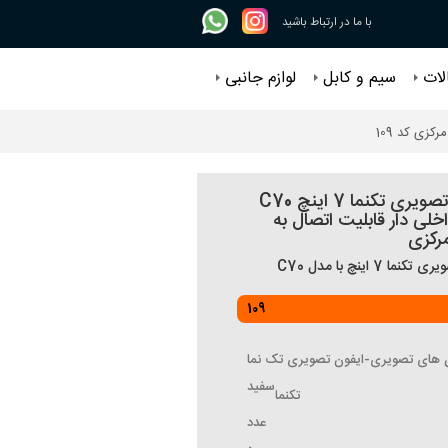
با ما در ارتباط باشید
لات
سیم و کابل
لوازم جانبی
دربازکن تصویری تکنما 7 اینچ C70
اخلی دار قابلیت اتصال به
رکزی
ا 7 اینچ با مدل C70
109
ن های تصویری-ایفون تصویری تک نما
سفید
تکنما
عدد