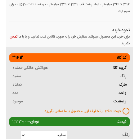
396 × 396 میلیمتر - ابعاد پشت قاب 339 × 339 میلیمتر - درجه حفاظت ip20 - دارای
سیم ارت
نحوه خرید
برای خرید این محصول میتوانید سفارش خود را به صورت آنلاین ثبت نمایید و یا با ما
تماس
بگیرید
کد کالا
31412
گروه کالا
هواکش خانگی-دمنده
رنگ
سفید
مارک
دمنده
واحد
عدد
وضعیت
موجود
جهت اطلاع از تخفیف این محصول با ما تماس بگیرید
قیمت
تومان
2,330,000
رنگ