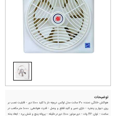
توضیحات
هواکش خانگی دمنده 30 سانت مدل لوکس دریچه دار با کلید 1100 دور - قابلیت نصب بر
روی دیوار و پنجره - دارای دمپر و کلید قطع و وصل - قدرت هوادهی: 1000 متر مکعب در
ساعت - توان: 46 وات - دور موتور: 1100 دور در دقیقه - پروانه پنج و شش پره - ابعاد بدنه